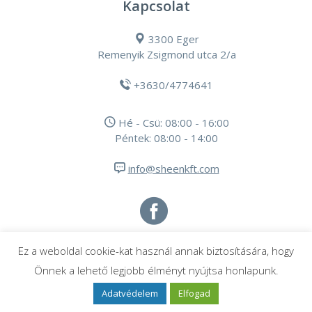
Kapcsolat
3300 Eger
Remenyik Zsigmond utca 2/a
+3630/4774641
Hé - Csü: 08:00 - 16:00
Péntek: 08:00 - 14:00
info@sheenkft.com
© 2021 Sheen Global Kft
Ez a weboldal cookie-kat használ annak biztosítására, hogy
Minden jog fenntartva
Önnek a lehető legjobb élményt nyújtsa honlapunk.
Designed by
swebdesign.hu
Adatvédelem
Elfogad